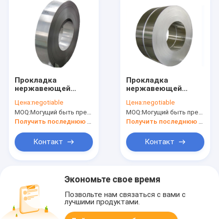
Прокладка
Прокладка
нержавеющей
нержавеющей
стали SUS304
весны AISI 631
Цена:
negotiable
Цена:
negotiable
стальная
MOQ:
Могущий быть предметом переговоров
MOQ:
Могущий быть предметом переговоров
Получить последнюю цену
Получить последнюю цену
Контакт
Контакт
Экономьте свое время
Позвольте нам связаться с вами с
лучшими продуктами.