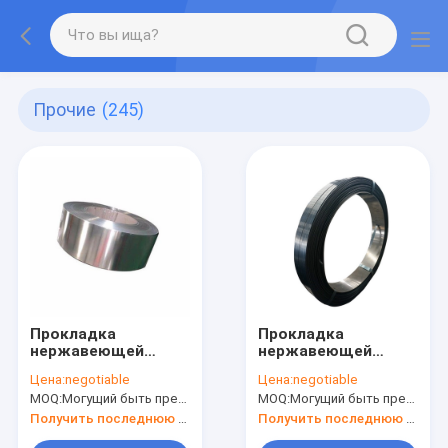
Прочие
(245)
Прокладка
Прокладка
нержавеющей
нержавеющей
стали SUS420J2
стали SUS301
Цена:
negotiable
Цена:
negotiable
MOQ:
Могущий быть предметом переговоров
MOQ:
Могущий быть предметом переговоров
Получить последнюю цену
Получить последнюю цену