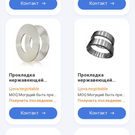
Контакт
Контакт
Прокладка
Прокладка
нержавеющей
нержавеющей
весны AISI 301
весны AISI 304
Цена:
negotiable
Цена:
negotiable
стальная
стальная
MOQ:
Могущий быть предметом переговоров
MOQ:
Могущий быть предметом переговоров
Получить последнюю цену
Получить последнюю цену
Контакт
Контакт