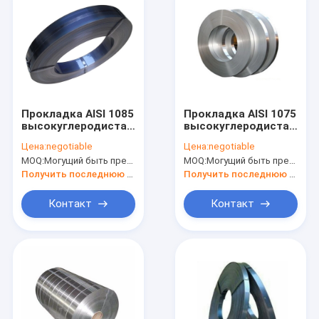
Прокладка AISI 1085
Прокладка AISI 1075
высокуглеродистая
высокуглеродистая
стальная
стальная
Цена:
negotiable
Цена:
negotiable
MOQ:
Могущий быть предметом переговоров
MOQ:
Могущий быть предметом переговоров
Получить последнюю цену
Получить последнюю цену
Контакт
Контакт
Дом
Продукты
О нас