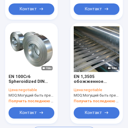
Контакт
Контакт
EN 100Cr6
EN 1,3505
Spheroidized DIN
обожженное
обжег носить
Spheroidized DIN
Цена:
negotiable
Цена:
negotiable
стальную
носящ стальную
MOQ:
Могущий быть предметом переговоров
MOQ:
Могущий быть предметом переговоров
прокладку на весна
прокладку на весна
Получить последнюю цену
Получить последнюю цену
Контакт
Контакт