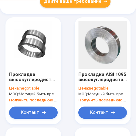
Дайте ваше требование
Прокладка
Прокладка AISI 1095
высокуглеродистой
высокуглеродистая
весны SK85
стальная
Цена:
negotiable
Цена:
negotiable
стальная
MOQ:
Могущий быть предметом переговоров
MOQ:
Могущий быть предметом переговоров
Получить последнюю цену
Получить последнюю цену
Контакт
Контакт