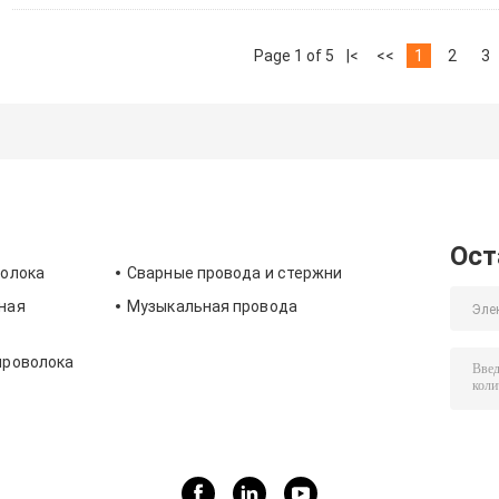
Page 1 of 5
|<
<<
1
2
3
Ост
волока
Сварные провода и стержни
ная
Музыкальная провода
проволока