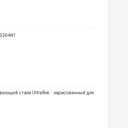
US304N1
еющей стали Ultrafine - нарисованный для