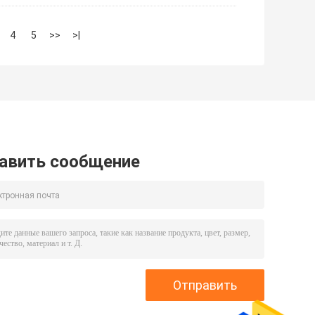
4
5
>>
>|
авить сообщение