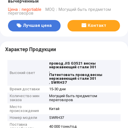
вычерченный
Цена：negotiable
MOQ：Могущий быть предметом
переговоров
Лучшая цена
Контакт
Характер Продукции
провод JIS G3521 весны
нержавеющей стали 301
,
Высокий свет
Патентовать провод весны
нержавеющей стали 301
,
SWRH37
Время доставки
15-30 дни
Количество мин
Могущий быть предметом
заказа
переговоров
Место
Китай
происхождения
Номер модели
SWRH37
Поставка
40 000 тонн/год